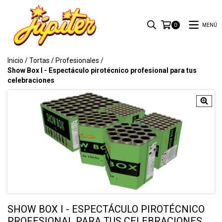
MENÚ
0
Inicio
/
Tortas
/
Profesionales
/
Show Box I - Espectáculo pirotécnico profesional para tus
celebraciones
SHOW BOX I - ESPECTÁCULO PIROTÉCNICO
PROFESIONAL PARA TUS CELEBRACIONES